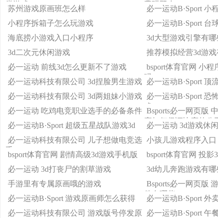
类游戏
费玩双人
苏州游戏原画班怎么样
必一运动B·Sport
小程序拆箱子怎么玩游戏
必一运动B·Sport 
海底捞小游戏入口小程序
3d大型游戏引擎有哪
3d二次元休闲游戏
推荐模拟经营3d游
必一运动 前线3d怎么更新不了游戏
bsport体育官网 
吗
必一运动科技有限公司 3d捏脸男生游戏
必一运动B·Sport
必一运动科技有限公司 3d两姐妹小游戏
必一运动B·Sport 
戏
必一运动 吃鸡电竞职业选手的必备条件
Bsports必一网页
赛如何保证比赛的公
必一运动B·Sport 超级五星战队游戏3d
必一运动 3d游戏休
必一运动科技有限公司 儿子想做电竞选
小孩儿游戏程序入口
手
bsport体育官网 剧情高级3d游戏手机版
bsport体育官网 投
必一运动 3d打丧尸的割草游戏
3d幼儿奔跑游戏有哪
手游里有专属原画哦的游戏
Bsports必一网页
件有哪些
必一运动B·Sport 游戏原画师怎么获得
必一运动B·Sport
必一运动科技有限公司 游戏版号停发原
必一运动B·Sport